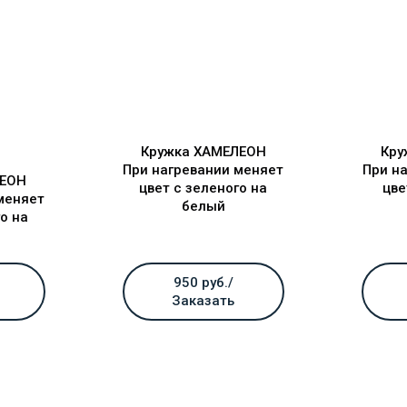
Кружка ХАМЕЛЕОН
Кру
При нагревании меняет
При н
ЛЕОН
цвет с зеленого на
цве
меняет
белый
о на
950 руб./
Заказать