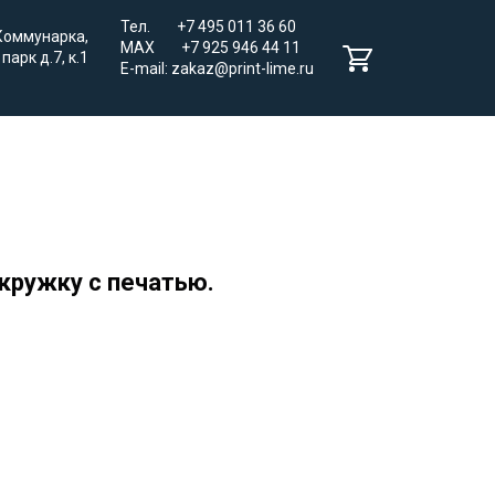
Тел. +7 495 011 36 60
 Коммунарка,
MAX +7 925 946 44 11
парк д.7, к.1
E-mail: zakaz@print-lime.ru
кружку с печатью.