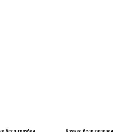
ка бело-голубая
Кружка бело-розовая