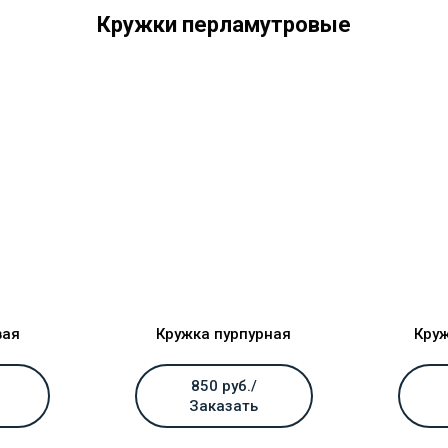
Кружки перламутровые
вая
Кружка пурпурная
Кру
850 руб./
Заказать