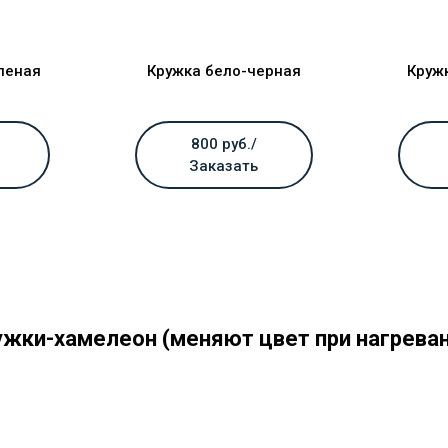
леная
Кружка бело-черная
Круж
800 руб./
Заказать
ужки-хамелеон (меняют цвет при нагреван