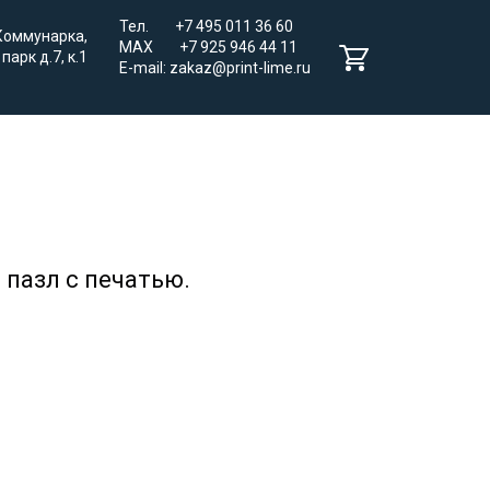
Тел. +7 495 011 36 60
 Коммунарка,
MAX +7 925 946 44 11
парк д.7, к.1
E-mail: zakaz@print-lime.ru
 пазл с печатью.