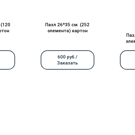
 (120
Пазл 26*35 см. (252
ртон
элемента) картон
Паз
эле
600 руб./
Заказать